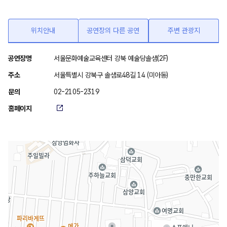
위치안내
공연장의 다른 공연
주변 관광지
위
공연장명
서울문화예술교육센터 강북 예술당솔샘(2F)
치
주소
서울특별시 강북구 솔샘로48길 14 (미아동)
안
문의
02-2105-2319
내
홈페이지