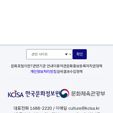
관
확인
련
사
이
문화포털이란?
관련기관 안내
이용약관
문화홍보등록
저작권정책
트
개인정보처리방침
검색결과수집정책
선
택
대표전화
1688-2220
/ 이메일
culture@kcisa.kr