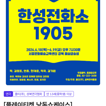
연극
플티(주), 성북연극협회
만 13세(중학생) 이상
[플레이티켓 낭독쇼케이스]