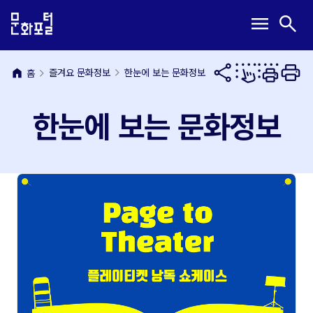
본
주
메
검
menu
search
문
메
뉴
색
내
뉴
열
열
용
바
기
기
바
로
home
즐겨요 문화정보
한눈에 보는 문화정보
홈
로
가
가
기
한눈에 보는 문화정보
기