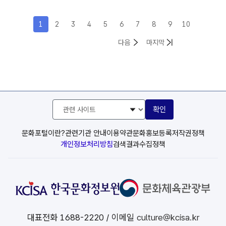
1
2
3
4
5
6
7
8
9
10
목록
목록
다음
마지막
관
확인
련
사
이
문화포털이란?
관련기관 안내
이용약관
문화홍보등록
저작권정책
트
개인정보처리방침
검색결과수집정책
선
택
대표전화
1688-2220
/ 이메일
culture@kcisa.kr