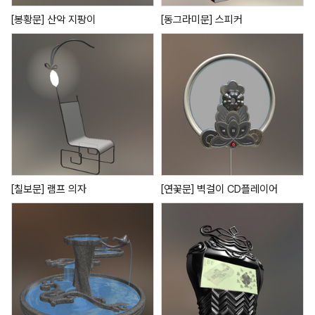
[봉황문] 산악 지팡이
[동그라미문] 스피커
[칠보문] 램프 의자
[연꽃문] 벽걸이 CD플레이어