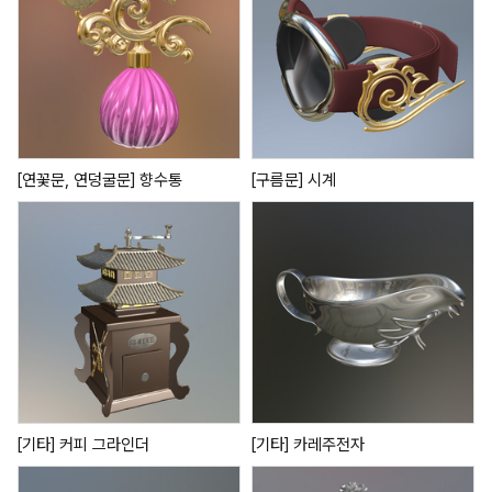
[연꽃문, 연덩굴문] 향수통
[구름문] 시계
[기타] 커피 그라인더
[기타] 카레주전자