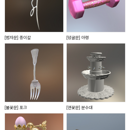
[범자문] 종이칼
[덩굴문] 아령
[불꽃문] 포크
[연꽃문] 분수대