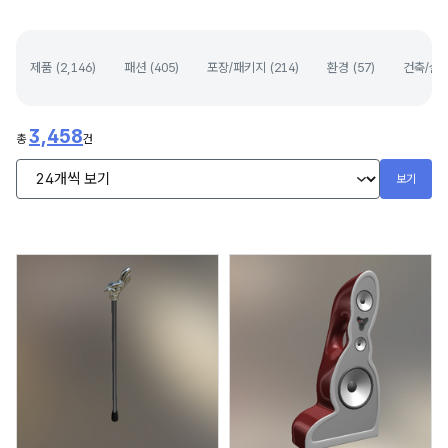
제품 (
2,146
)
패션 (
405
)
포장/패키지 (
214
)
환경 (
57
)
건축/실내
3,458
총
건
보기