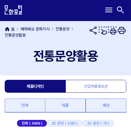
본
주
메
검
menu
search
문
메
뉴
색
내
뉴
열
열
용
바
기
기
home
바
로
배워봐요 문화지식
전통문양
홈
전통문양활용
로
가
가
기
기
전통문양활용
제품디자인
산업제품홍보관
전체
제품
패션
전체 ( 3458 )
2D 문양 ( 3380 )
3D 문양 ( 78 )