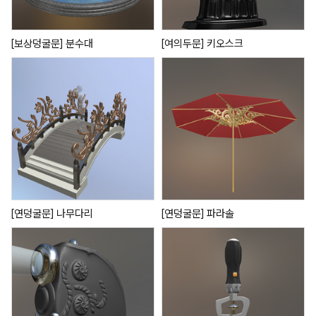
[보상덩굴문] 분수대
[여의두문] 키오스크
[연덩굴문] 나무다리
[연덩굴문] 파라솔