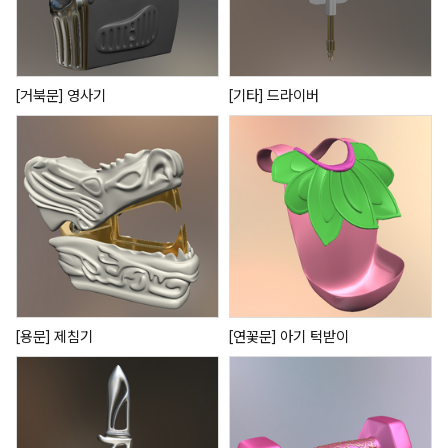
[거북문] 영사기
[기타] 드라이버
[용문] 제침기
[연꽃문] 아기 턱받이