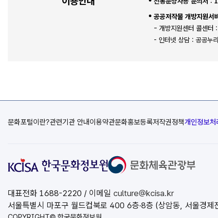
이용안내
전통문양사용 문의처 : 1
공공저작물 개방지원서비
- 개방지원센터 콜센터 : 
- 인터넷 상담 : 공공누
문화포털이란?
관련기관 안내
이용약관
문화홍보등록
저작권정책
개인정보처
대표전화
1688-2220
/ 이메일
culture@kcisa.kr
서울특별시 마포구 월드컵북로 400 6층·8층 (상암동, 서울경제
COPYRIGHT© 한국문화정보원