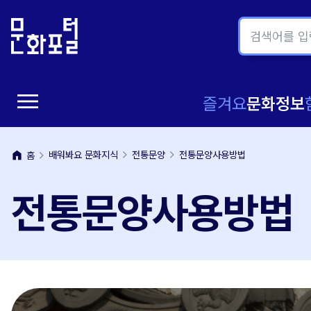
본
주
문
메
내
뉴
용
바
바
로
menu
로
가
메
즐겨요
문화정보
가
기
뉴
기
home
배워봐요 문화지식
전통문양
전통문양사용방법
홈
열
전통문양사용방법
기