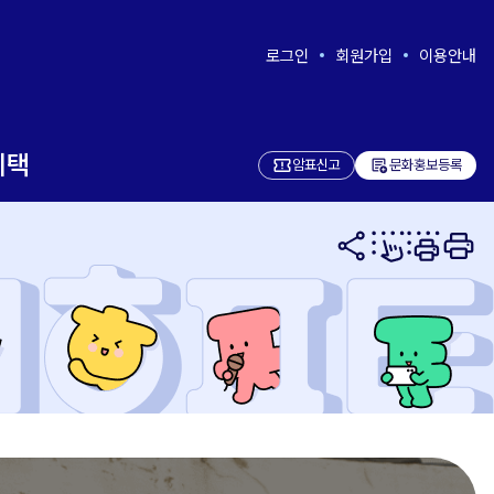
로그인
회원가입
이용안내
혜택
add_notes
암표신고
문화홍보등록