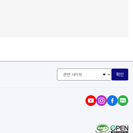
관
확인
련
사
이
트
선
택