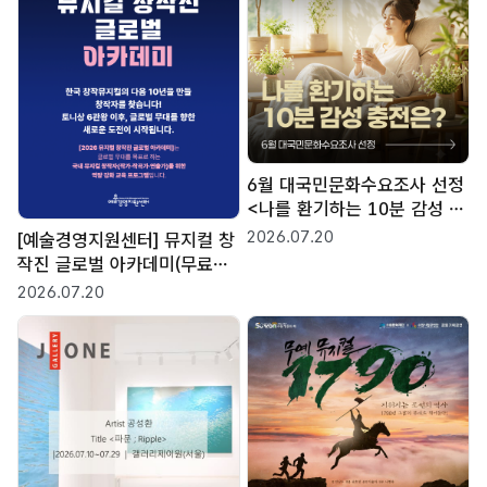
6월 대국민문화수요조사 선정
<나를 환기하는 10분 감성 충
전은?>
2026.07.20
[예술경영지원센터] 뮤지컬 창
작진 글로벌 아카데미(무료교
육)
2026.07.20