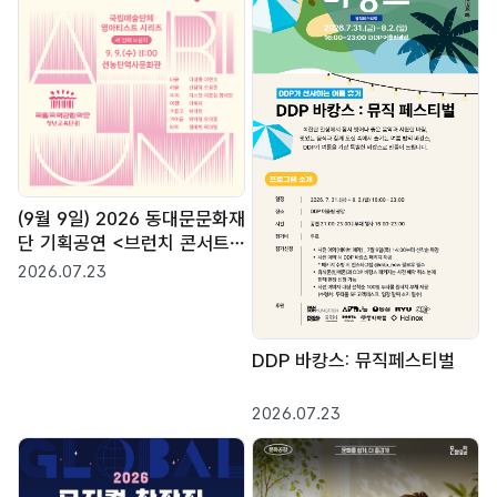
(9월 9일) 2026 동대문문화재
단 기획공연 <브런치 콘서트
아트리움 "국립국악관현악단
2026.07.23
청년교육단원">
DDP 바캉스: 뮤직페스티벌
2026.07.23