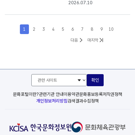
다' 참여자 모집
2026.07.10
1
2
3
4
5
6
7
8
9
10
목록
목록
다음
마지막
관
확인
련
사
이
문화포털이란?
관련기관 안내
이용약관
문화홍보등록
저작권정책
트
개인정보처리방침
검색결과수집정책
선
택