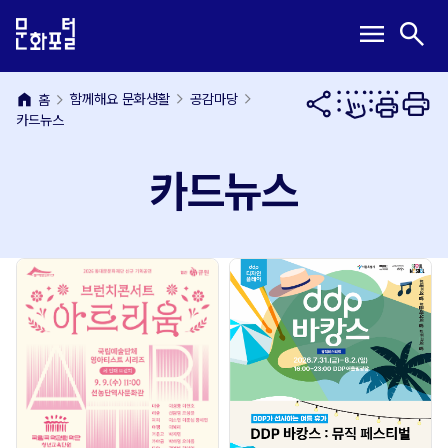
본
주
메
검
menu
search
문
메
뉴
색
내
뉴
열
열
용
바
기
기
home
바
로
함께해요 문화생활
공감마당
홈
카드뉴스
로
가
가
기
기
카드뉴스