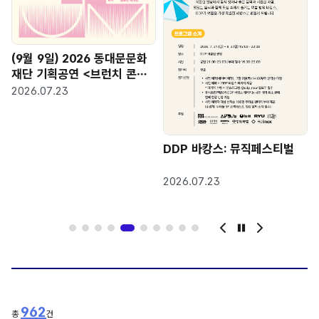
(9월 9일) 2026 동대문문화
재단 기획공연 <브런치 콘서
트 아트리움 "국립국악관현악
2026.07.23
단 청년교육단원">
DDP 바캉스: 뮤직페스티벌
2026.07.23
pause
962
총
건