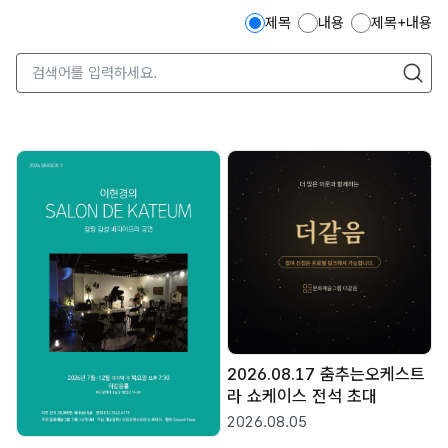
제목
내용
제목+내용
검
색
검색
어
를
입
력
하
세
요
.
2026.08.17 춤추는오케스트
라 쇼케이스 전석 초대
2026.08.05