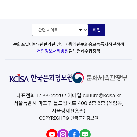
관
확인
련
사
이
문화포털이란?
관련기관 안내
이용약관
문화홍보등록
저작권정책
트
개인정보처리방침
검색결과수집정책
선
택
대표전화
1688-2220
/ 이메일
culture@kcisa.kr
서울특별시 마포구 월드컵북로 400 6층·8층 (상암동,
서울경제진흥원)
COPYRIGHT© 한국문화정보원