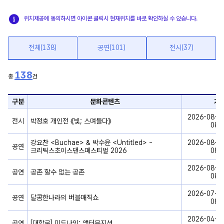
위치제공에 동의하시면 아이콘 클릭시 현재위치를 바로 확인하실 수 있습니다.
전체(138)
공연(101)
전시(37)
138
총
건
구분
문화콘텐츠
기
문
2026-08-01
화
전시
박정호 개인전 《빛; 스며들다》
08-
시
설
강요찬 <Buchae> & 박수윤 <Untitled> -
2026-08-08
공연
안
크리틱스초이스댄스페스티벌 2026
08-
내
2026-08-08
공연
공존 할수 없는 공존
08-
2026-07-25
공연
달콤한나라의 버블매직쇼
08-
2026-04-08
공연
[대학로] 미드나잇: 액터뮤지션