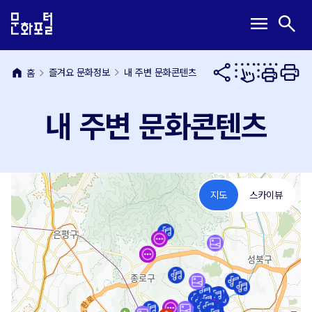
본
주
메
검
menu
search
문
메
뉴
색
내
뉴
열
열
용
바
기
기
바
로
home
즐겨요 문화정보
내 주변 문화콘텐츠
홈
로
가
가
기
내 주변 문화콘텐츠
기
지도
스카이뷰