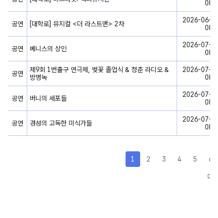
08-
2026-06-09
공연
[대학로] 뮤지컬 <더 라스트맨> 2차
08-
2026-07-08
공연
베니스의 상인
08-
제9회 1번출구 연극제, 벚꽃 졸업식 & 청춘 라디오 &
2026-07-21
공연
방명녹
08-
2026-07-24
공연
버니의 세포들
08-
2026-07-25
공연
경성의 고독한 미식가들
08-
1
2
3
4
5
6
다