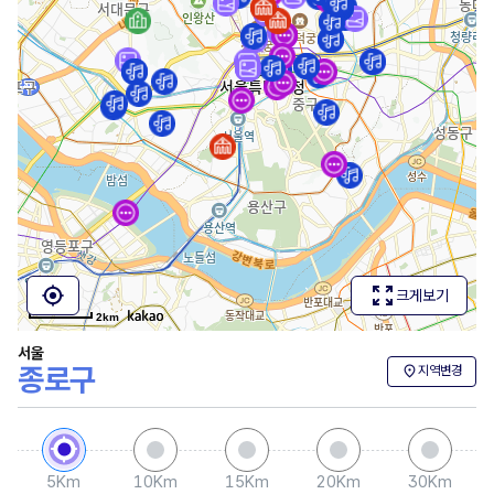
zoom_out_map
my_location
크게보기
내
2km
위
치
서울
바
종로구
location_on
지역변경
로
가
기
5Km
10Km
15Km
20Km
30Km