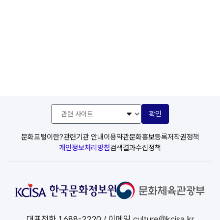
관
확인
련
사
이
문화포털이란?
관련기관 안내
이용약관
문화홍보등록
저작권정책
트
개인정보처리방침
검색결과수집정책
선
택
대표전화
1688-2220
/ 이메일
culture@kcisa.kr