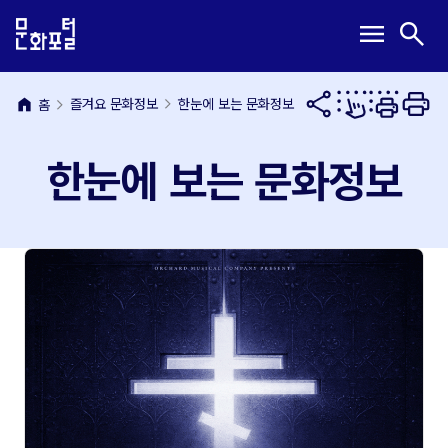
본
주
메
검
menu
search
문
메
뉴
색
내
뉴
열
열
용
바
기
기
바
로
home
즐겨요 문화정보
한눈에 보는 문화정보
홈
로
가
가
기
한눈에 보는 문화정보
기