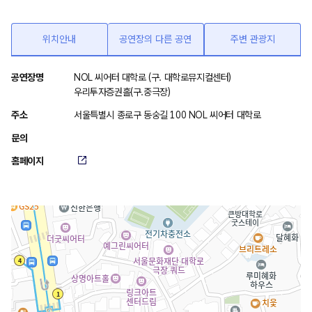
위치안내
공연장의 다른 공연
주변 관광지
위
공연장명
NOL 씨어터 대학로 (구. 대학로뮤지컬센터)
우리투자증권홀(구.중극장)
치
안
주소
서울특별시 종로구 동숭길 100 NOL 씨어터 대학로
내
문의
홈페이지