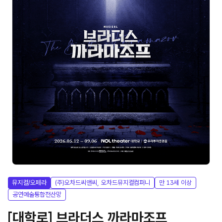
뮤지컬/오페라
(주)오차드씨앤씨, 오차드뮤지컬컴퍼니
만 13세 이상
공연예술통합전산망
[대학로] 브라더스 까라마조프