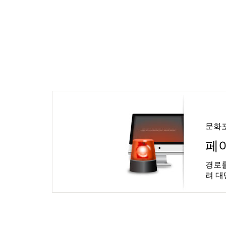
문화
페
경로를
려 대