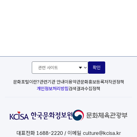
관
확인
련
사
이
문화포털이란?
관련기관 안내
이용약관
문화홍보등록
저작권정책
트
개인정보처리방침
검색결과수집정책
선
택
대표전화
1688-2220
/ 이메일
culture@kcisa.kr