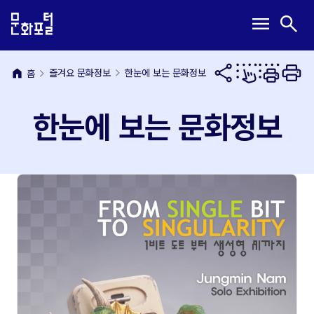
본
주
메
검
menu
search
문
메
뉴
색
내
뉴
열
열
용
바
기
기
바
로
home
즐겨요 문화정보
한눈에 보는 문화정보
홈
로
가
가
기
한눈에 보는 문화정보
기