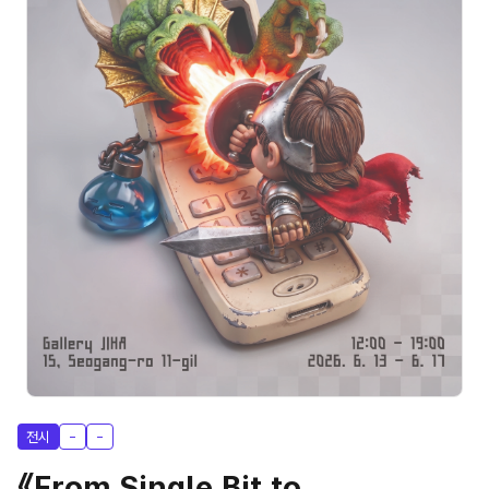
전시
-
-
《From Single Bit to