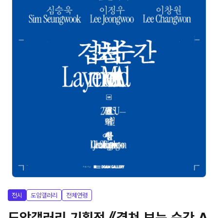
전시
도암갤러리
전체연령
도암갤러리 기획전 《겹쳐 보는 순간 A