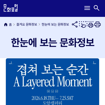
본
주
메
검
menu
search
문
메
뉴
색
내
뉴
열
열
용
바
기
기
바
로
home
즐겨요 문화정보
한눈에 보는 문화정보
홈
로
가
가
기
한눈에 보는 문화정보
기