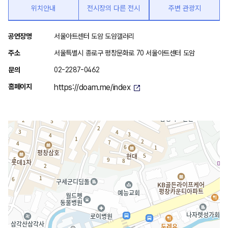
위치안내
전시장의 다른 전시
주변 관광지
위
공연장명
서울아트센터 도암 도암갤러리
치
주소
서울특별시 종로구 평창문화로 70 서울아트센터 도암
안
문의
02-2287-0462
내
홈페이지
https://doam.me/index