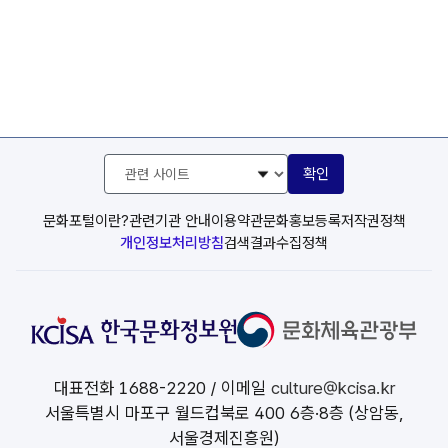
관
확인
련
사
이
문화포털이란?
관련기관 안내
이용약관
문화홍보등록
저작권정책
트
개인정보처리방침
검색결과수집정책
선
택
대표전화
1688-2220
/ 이메일
culture@kcisa.kr
서울특별시 마포구 월드컵북로 400 6층·8층 (상암동,
서울경제진흥원)