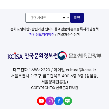
관
확인
련
사
이
문화포털이란?
관련기관 안내
이용약관
문화홍보등록
저작권정책
트
개인정보처리방침
검색결과수집정책
선
택
대표전화
1688-2220
/ 이메일
culture@kcisa.kr
서울특별시 마포구 월드컵북로 400 6층·8층 (상암동,
서울경제진흥원)
COPYRIGHT© 한국문화정보원