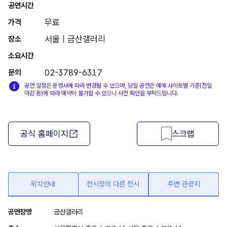
공연시간
무료
가격
서울 | 금산갤러리
장소
소요시간
02-3789-6317
문의
공연 일정은 운영사에 따라 변경될 수 있으며, 당일 공연은 예매 사이트별 기준(전일
마감 등)에 따라 예약이 불가할 수 있으니 사전 확인을 부탁드립니다.
공식 홈페이지
스크랩
위치안내
전시장의 다른 전시
주변 관광지
위
공연장명
금산갤러리
치