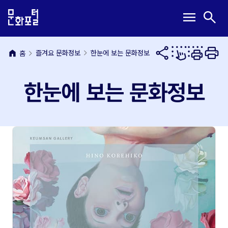
본
주
메
검
menu
search
문
메
뉴
색
내
뉴
열
열
용
바
기
기
바
로
home
즐겨요 문화정보
한눈에 보는 문화정보
홈
로
가
가
기
한눈에 보는 문화정보
기