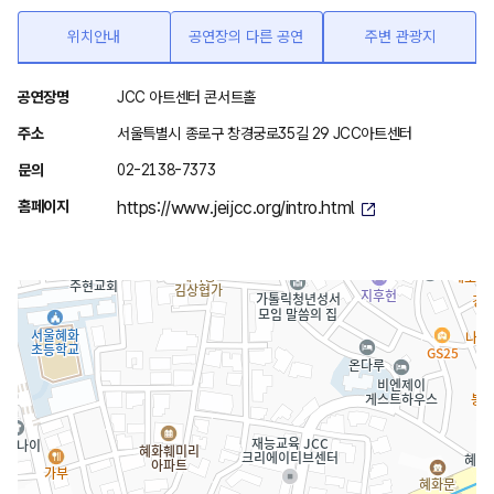
위치안내
공연장의 다른 공연
주변 관광지
위
공연장명
JCC 아트센터 콘서트홀
치
주소
서울특별시 종로구 창경궁로35길 29 JCC아트센터
안
문의
02-2138-7373
내
홈페이지
https://www.jeijcc.org/intro.html