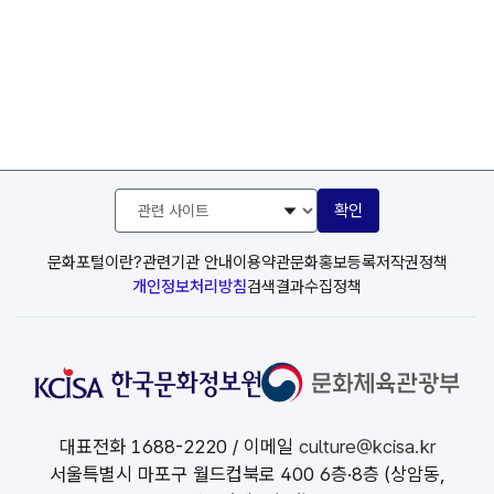
관
확인
련
사
이
문화포털이란?
관련기관 안내
이용약관
문화홍보등록
저작권정책
트
개인정보처리방침
검색결과수집정책
선
택
대표전화
1688-2220
/ 이메일
culture@kcisa.kr
서울특별시 마포구 월드컵북로 400 6층·8층 (상암동,