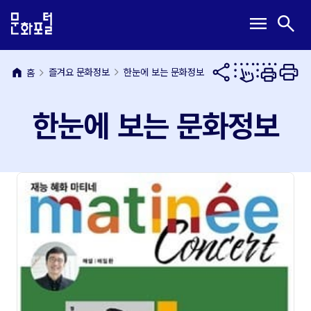
본
주
메
검
menu
search
문
메
뉴
색
내
뉴
열
열
용
바
기
기
바
로
home
즐겨요 문화정보
한눈에 보는 문화정보
홈
로
가
가
기
한눈에 보는 문화정보
기