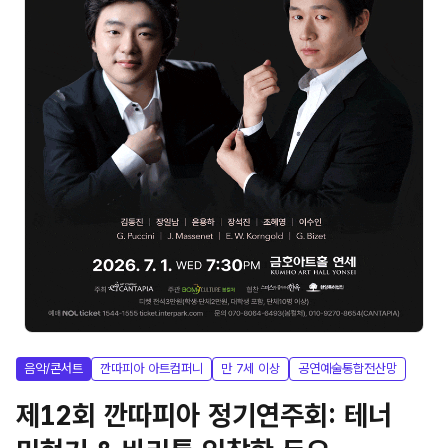
음악/콘서트
깐따피아 아트컴퍼니
만 7세 이상
공연예술통합전산망
제12회 깐따피아 정기연주회: 테너