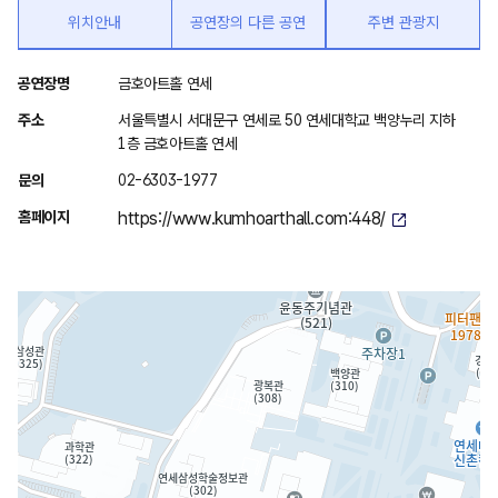
위치안내
공연장의 다른 공연
주변 관광지
위
공연장명
금호아트홀 연세
치
주소
서울특별시 서대문구 연세로 50 연세대학교 백양누리 지하
안
1층 금호아트홀 연세
내
문의
02-6303-1977
홈페이지
https://www.kumhoarthall.com:448/