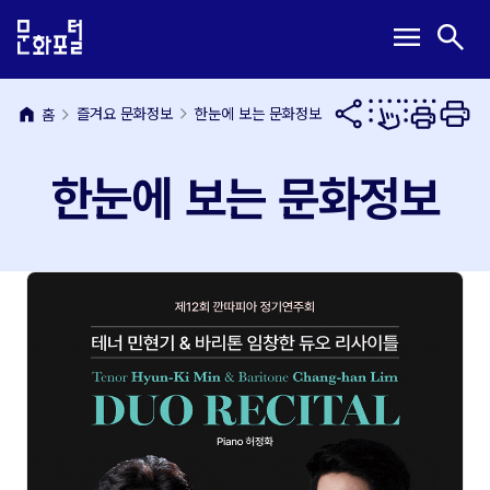
본
주
메
검
menu
search
문
메
뉴
색
내
뉴
열
열
용
바
기
기
바
로
home
즐겨요 문화정보
한눈에 보는 문화정보
홈
로
가
가
기
한눈에 보는 문화정보
기