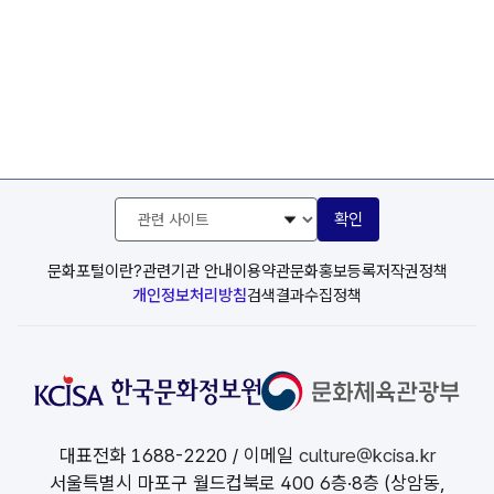
관
확인
련
사
이
문화포털이란?
관련기관 안내
이용약관
문화홍보등록
저작권정책
트
개인정보처리방침
검색결과수집정책
선
택
대표전화
1688-2220
/ 이메일
culture@kcisa.kr
서울특별시 마포구 월드컵북로 400 6층·8층 (상암동,