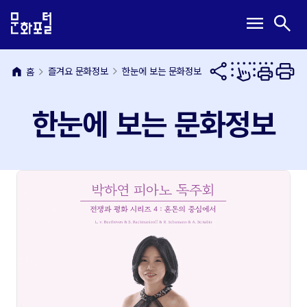
본
주
메
검
menu
search
문
메
뉴
색
내
뉴
열
열
용
바
기
기
바
로
home
즐겨요 문화정보
한눈에 보는 문화정보
홈
로
가
가
기
한눈에 보는 문화정보
기