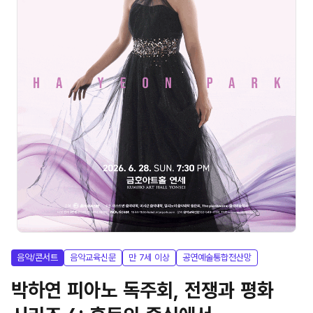
음악/콘서트
음악교육신문
만 7세 이상
공연예술통합전산망
박하연 피아노 독주회, 전쟁과 평화