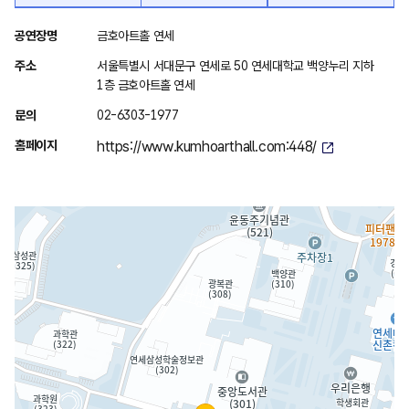
위
공연장명
금호아트홀 연세
치
주소
서울특별시 서대문구 연세로 50 연세대학교 백양누리 지하
안
1층 금호아트홀 연세
내
문의
02-6303-1977
홈페이지
https://www.kumhoarthall.com:448/