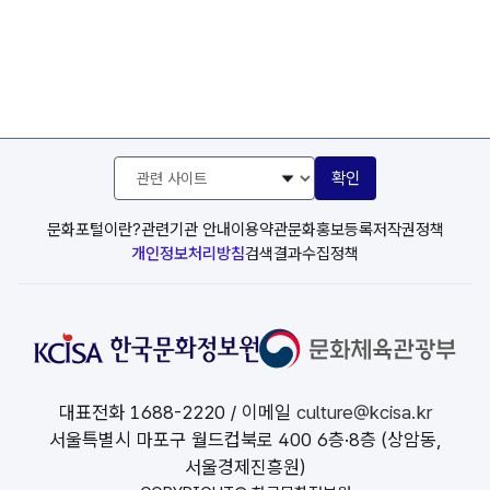
관
확인
련
사
이
문화포털이란?
관련기관 안내
이용약관
문화홍보등록
저작권정책
트
개인정보처리방침
검색결과수집정책
선
택
대표전화
1688-2220
/ 이메일
culture@kcisa.kr
서울특별시 마포구 월드컵북로 400 6층·8층 (상암동,
서울경제진흥원)