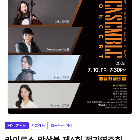
음악/콘서트
지클레프
초등학생 이상
카이로스 앙상블 제4회 정기연주회