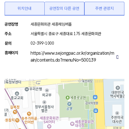
위치안내
공연장의 다른 공연
주변 관광지
위
공연장명
세종문화회관 세종체임버홀
치
주소
서울특별시 종로구 세종대로 175 세종문화회관
안
문의
02-399-1000
내
홈페이지
https://www.sejongpac.or.kr/organization/m
ain/contents.do?menuNo=500139