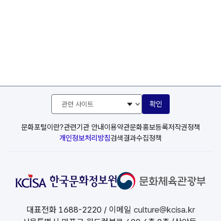
관
확인
련
사
이
문화포털이란?
관련기관 안내
이용약관
문화홍보등록
저작권정책
트
개인정보처리방침
검색결과수집정책
선
택
대표전화
1688-2220
/ 이메일
culture@kcisa.kr