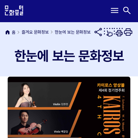
본
주
메
검
menu
search
문
메
뉴
색
내
뉴
열
열
용
바
기
기
바
로
home
즐겨요 문화정보
한눈에 보는 문화정보
홈
로
가
가
기
한눈에 보는 문화정보
기