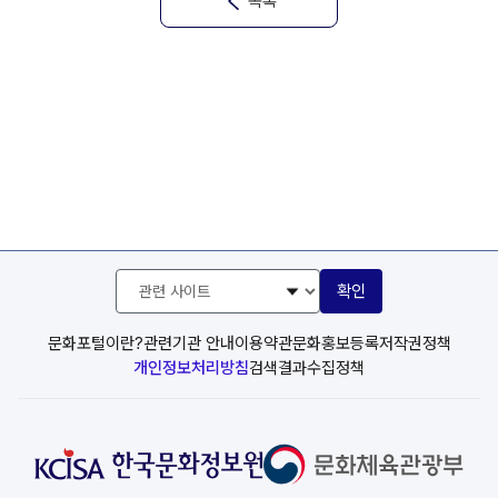
목록
관
확인
련
사
이
문화포털이란?
관련기관 안내
이용약관
문화홍보등록
저작권정책
트
개인정보처리방침
검색결과수집정책
선
택