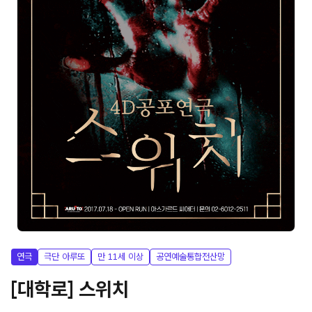
연극
극단 아루또
만 11세 이상
공연예술통합전산망
[대학로] 스위치