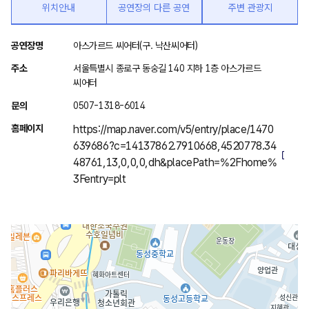
위치안내
공연장의 다른 공연
주변 관광지
위
공연장명
아스가르드 씨어터(구. 낙산씨어터)
치
주소
서울특별시 종로구 동숭길 140 지하 1층 아스가르드
안
씨어터
내
문의
0507-1318-6014
홈페이지
https://map.naver.com/v5/entry/place/1470
639686?c=14137862.7910668,4520778.34
48761,13,0,0,0,dh&placePath=%2Fhome%
3Fentry=plt