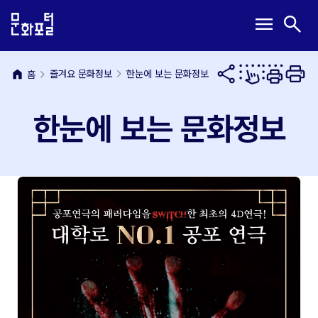
본
주
메
검
menu
search
문
메
뉴
색
내
뉴
열
열
용
바
기
기
바
로
home
즐겨요 문화정보
한눈에 보는 문화정보
홈
로
가
가
기
한눈에 보는 문화정보
기