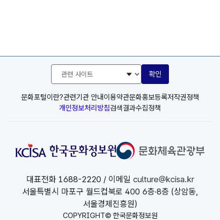
관
확인
련
사
이
문화포털이란?
관련기관 안내
이용약관
문화홍보등록
저작권정책
트
개인정보처리방침
검색결과수집정책
선
택
대표전화
1688-2220
/ 이메일
culture@kcisa.kr
서울특별시 마포구 월드컵북로 400 6층·8층 (상암동,
서울경제진흥원)
COPYRIGHT© 한국문화정보원