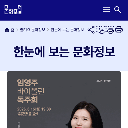
본
주
메
검
menu
search
문
메
뉴
색
내
뉴
열
열
용
바
기
기
바
로
home
즐겨요 문화정보
한눈에 보는 문화정보
홈
로
가
가
기
한눈에 보는 문화정보
기