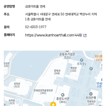
위
공연장명
금호아트홀 연세
치
주소
서울특별시 서대문구 연세로 50 연세대학교 백양누리 지하
안
1층 금호아트홀 연세
내
문의
02-6303-1977
홈페이지
https://www.kumhoarthall.com:448/