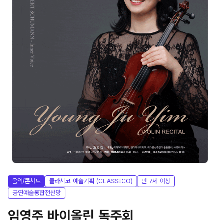
음악/콘서트
클라시코 예술기획 (CLASSICO)
만 7세 이상
공연예술통합전산망
임영주 바이올린 독주회