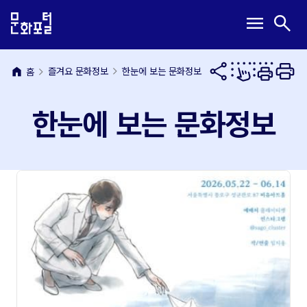
본
주
메
검
menu
search
문
메
뉴
색
내
뉴
열
열
용
바
기
기
바
로
home
즐겨요 문화정보
한눈에 보는 문화정보
홈
로
가
가
기
한눈에 보는 문화정보
기