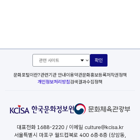
관
확인
련
사
이
문화포털이란?
관련기관 안내
이용약관
문화홍보등록
저작권정책
트
개인정보처리방침
검색결과수집정책
선
택
대표전화
1688-2220
/ 이메일
culture@kcisa.kr
서울특별시 마포구 월드컵북로 400 6층·8층 (상암동,