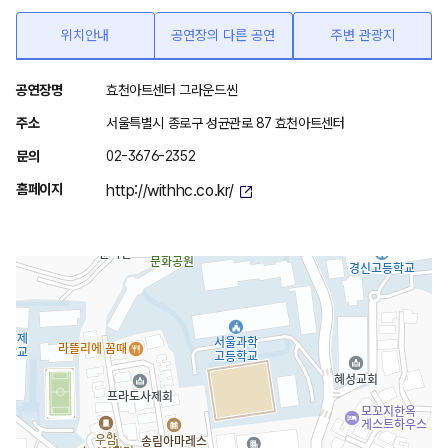
위치안내
공연장의 다른 공연
주변 관광지
위
공연장명
효천아트센터 그라운드씬
치
주소
서울특별시 종로구 성균관로 87 효천아트센터
안
문의
02-3676-2352
내
홈페이지
http://withhc.co.kr/