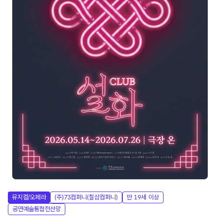
뮤지컬/오페라
(주)73컴퍼니(칠삼컴퍼니)
만 19세 이상
공연예술통합전산망