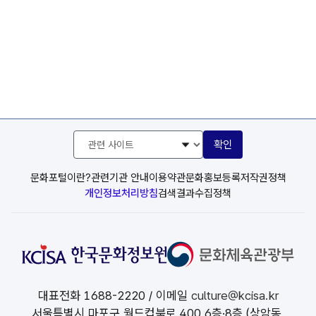
관
확인
련
사
이
문화포털이란?
관련기관 안내
이용약관
문화홍보등록
저작권정책
트
개인정보처리방침
검색결과수집정책
선
택
대표전화
1688-2220
/ 이메일
culture@kcisa.kr
서울특별시 마포구 월드컵북로 400 6층·8층 (상암동,