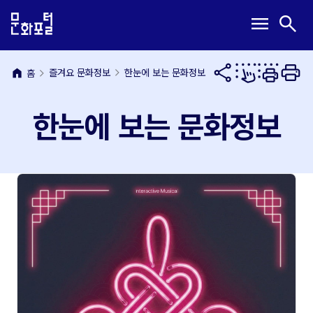
본
주
메
검
menu
search
문
메
뉴
색
내
뉴
열
열
용
바
기
기
바
로
home
즐겨요 문화정보
한눈에 보는 문화정보
홈
로
가
가
기
한눈에 보는 문화정보
기