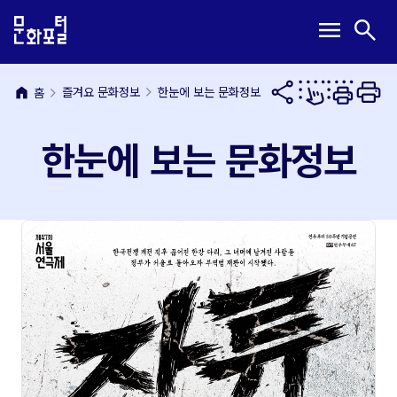
본
주
메
검
menu
search
문
메
뉴
색
내
뉴
열
열
용
바
기
기
바
로
home
즐겨요 문화정보
한눈에 보는 문화정보
홈
로
가
가
기
한눈에 보는 문화정보
기