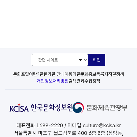
관
확인
련
사
이
문화포털이란?
관련기관 안내
이용약관
문화홍보등록
저작권정책
트
개인정보처리방침
검색결과수집정책
선
택
대표전화
1688-2220
/ 이메일
culture@kcisa.kr
서울특별시 마포구 월드컵북로 400 6층·8층 (상암동,