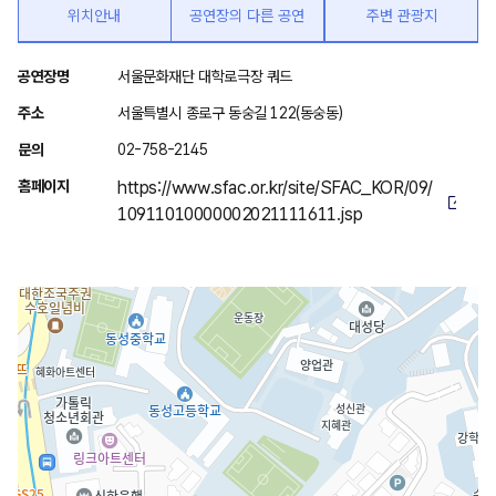
위치안내
공연장의 다른 공연
주변 관광지
위
공연장명
서울문화재단 대학로극장 쿼드
치
주소
서울특별시 종로구 동숭길 122(동숭동)
안
문의
02-758-2145
내
홈페이지
https://www.sfac.or.kr/site/SFAC_KOR/09/
10911010000002021111611.jsp