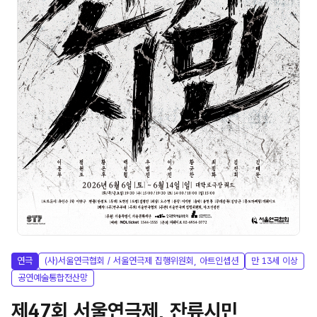
연극
(사)서울연극협회 / 서울연극제 집행위원회, 아트인셉션
만 13세 이상
공연예술통합전산망
제47회 서울연극제, 잔류시민