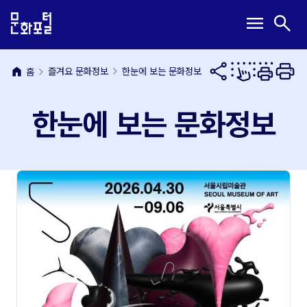
본
주
메
검
menu
search
문
메
뉴
색
내
뉴
열
열
용
바
기
기
바
로
home
즐겨요 문화정보
한눈에 보는 문화정보
홈
로
가
가
기
한눈에 보는 문화정보
기