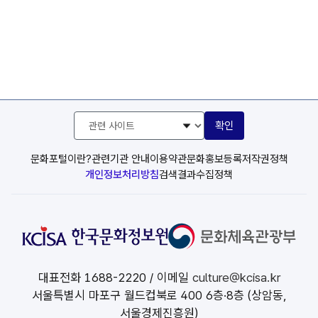
관
확인
련
사
이
문화포털이란?
관련기관 안내
이용약관
문화홍보등록
저작권정책
트
개인정보처리방침
검색결과수집정책
선
택
대표전화
1688-2220
/ 이메일
culture@kcisa.kr
서울특별시 마포구 월드컵북로 400 6층·8층 (상암동,
서울경제진흥원)