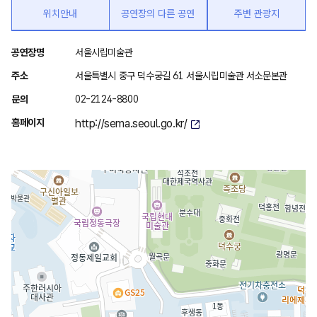
위치안내
공연장의 다른 공연
주변 관광지
위
공연장명
서울시립미술관
치
주소
서울특별시 중구 덕수궁길 61 서울시립미술관 서소문본관
안
문의
02-2124-8800
내
홈페이지
http://sema.seoul.go.kr/