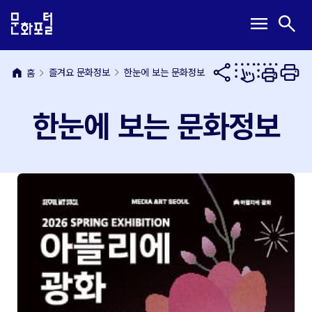
본
주
메
검
menu
search
문
메
뉴
색
내
뉴
열
열
용
바
기
기
바
로
home
즐겨요 문화정보
한눈에 보는 문화정보
홈
로
가
가
기
한눈에 보는 문화정보
기