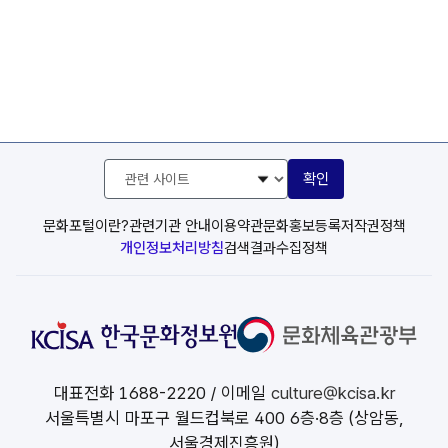
관
확인
련
사
이
문화포털이란?
관련기관 안내
이용약관
문화홍보등록
저작권정책
트
개인정보처리방침
검색결과수집정책
선
택
대표전화
1688-2220
/ 이메일
culture@kcisa.kr
서울특별시 마포구 월드컵북로 400 6층·8층 (상암동,
서울경제진흥원)