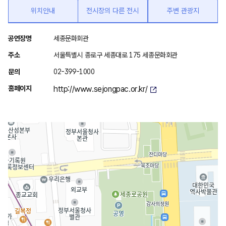
위치안내
전시장의 다른 전시
주변 관광지
위
공연장명
세종문화회관
치
주소
서울특별시 종로구 세종대로 175 세종문화회관
안
문의
02-399-1000
내
홈페이지
http://www.sejongpac.or.kr/