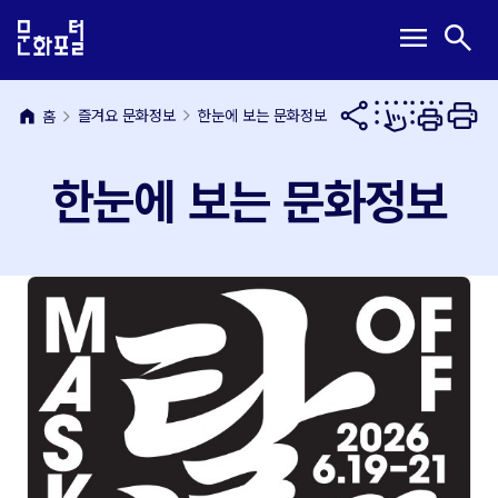
본
주
메
검
menu
search
문
메
뉴
색
내
뉴
열
열
용
바
기
기
바
로
home
즐겨요 문화정보
한눈에 보는 문화정보
홈
로
가
가
기
한눈에 보는 문화정보
기