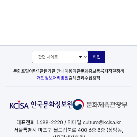
관
확인
련
사
이
문화포털이란?
관련기관 안내
이용약관
문화홍보등록
저작권정책
트
개인정보처리방침
검색결과수집정책
선
택
대표전화
1688-2220
/ 이메일
culture@kcisa.kr
서울특별시 마포구 월드컵북로 400 6층·8층 (상암동,