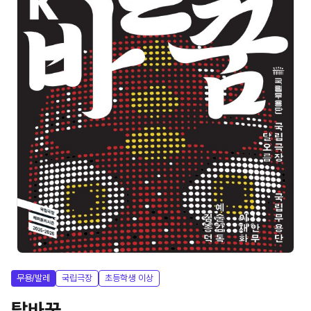
무용/발레
국립극장
초등학생 이상
탈바꿈