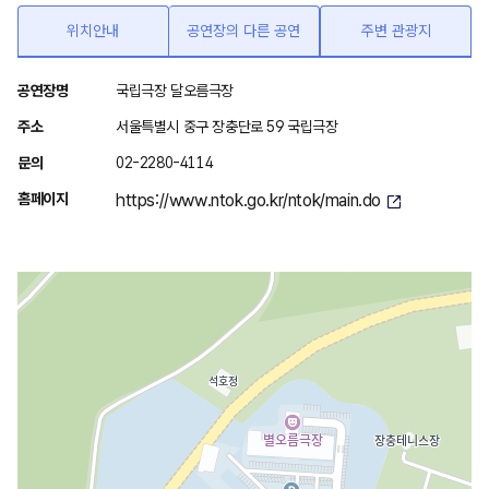
위치안내
공연장의 다른 공연
주변 관광지
위
공연장명
국립극장 달오름극장
치
주소
서울특별시 중구 장충단로 59 국립극장
안
문의
02-2280-4114
내
홈페이지
https://www.ntok.go.kr/ntok/main.do