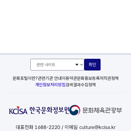
관
확인
련
사
이
문화포털이란?
관련기관 안내
이용약관
문화홍보등록
저작권정책
트
개인정보처리방침
검색결과수집정책
선
택
대표전화
1688-2220
/ 이메일
culture@kcisa.kr