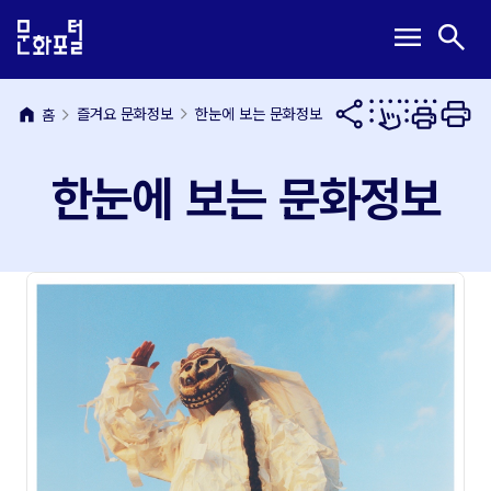
본
주
메
검
menu
search
문
메
뉴
색
내
뉴
열
열
용
바
기
기
바
로
home
즐겨요 문화정보
한눈에 보는 문화정보
홈
로
가
가
기
한눈에 보는 문화정보
기