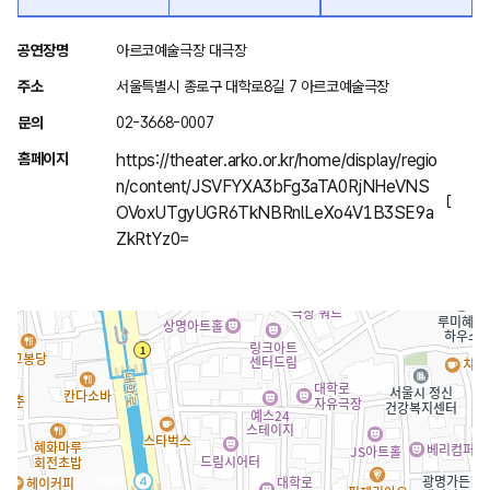
위
공연장명
아르코예술극장 대극장
치
주소
서울특별시 종로구 대학로8길 7 아르코예술극장
안
문의
02-3668-0007
내
홈페이지
https://theater.arko.or.kr/home/display/regio
n/content/JSVFYXA3bFg3aTA0RjNHeVNS
OVoxUTgyUGR6TkNBRnlLeXo4V1B3SE9a
ZkRtYz0=