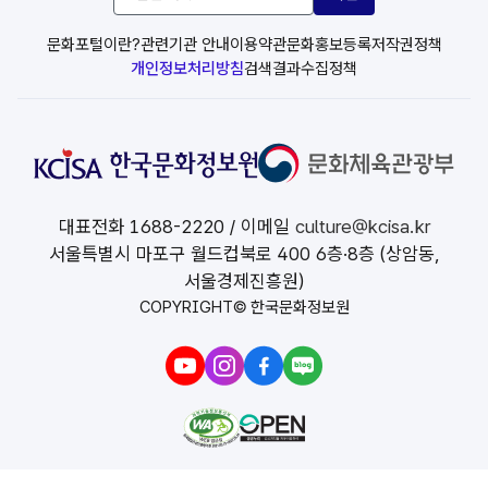
련
사
이
문화포털이란?
관련기관 안내
이용약관
문화홍보등록
저작권정책
트
개인정보처리방침
검색결과수집정책
선
택
대표전화
1688-2220
/ 이메일
culture@kcisa.kr
서울특별시 마포구 월드컵북로 400 6층·8층 (상암동,
서울경제진흥원)
COPYRIGHT© 한국문화정보원