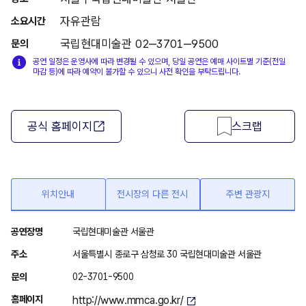
자유관람
소요시간
국립현대미술관 02‒3701‒9500
문의
공연 일정은 운영사에 따라 변경될 수 있으며, 당일 공연은 예매 사이트별 기준(전일
마감 등)에 따라 예약이 불가할 수 있으니 사전 확인을 부탁드립니다.
공식 홈페이지
스크랩
위치안내
전시장의 다른 전시
주변 관광지
위
공연장명
국립현대미술관 서울관
치
주소
서울특별시 종로구 삼청로 30 국립현대미술관 서울관
안
문의
02-3701-9500
내
홈페이지
http://www.mmca.go.kr/