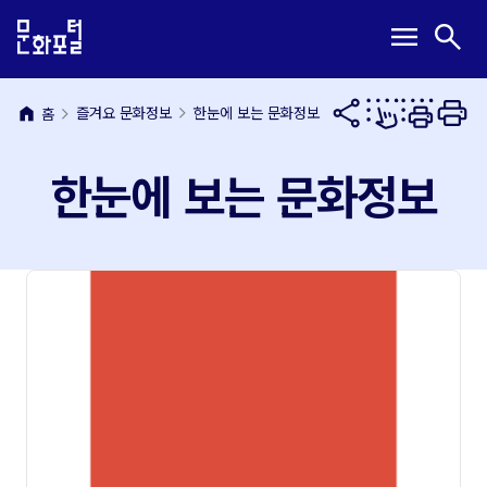
본
주
메
검
menu
search
문
메
뉴
색
내
뉴
열
열
용
바
기
기
바
로
home
즐겨요 문화정보
한눈에 보는 문화정보
홈
로
가
가
기
한눈에 보는 문화정보
기