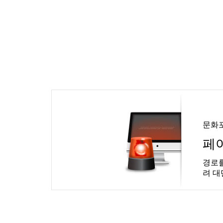
문화
페
경로를
려 대