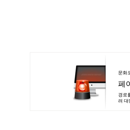
문화
페
경로를
려 대