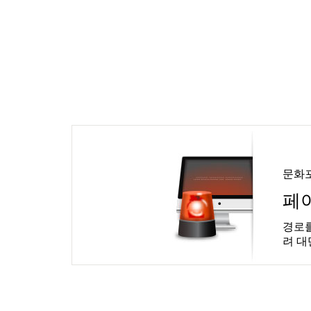
문화
페
경로를
려 대