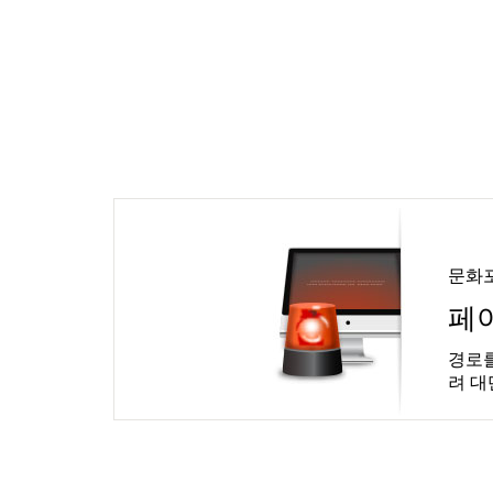
문화
페
경로를
려 대