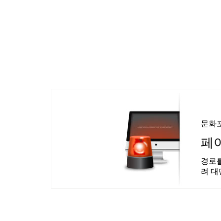
문화
페
경로를
려 대