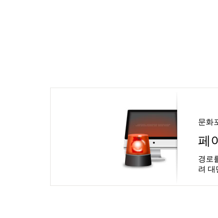
문화
페
경로를
려 대