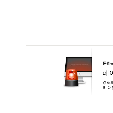
문화
페
경로를
려 대