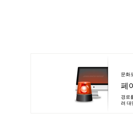
문화
페
경로를
려 대