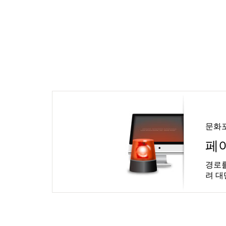
문화
페
경로를
려 대