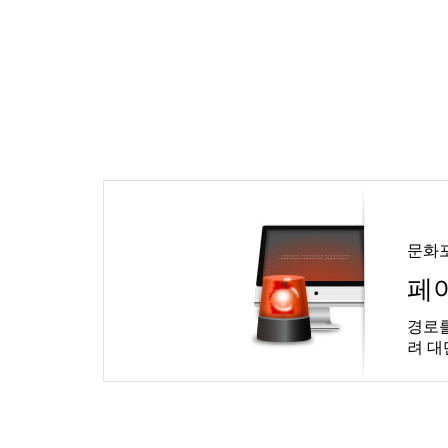
문화
페
경로를
려 대