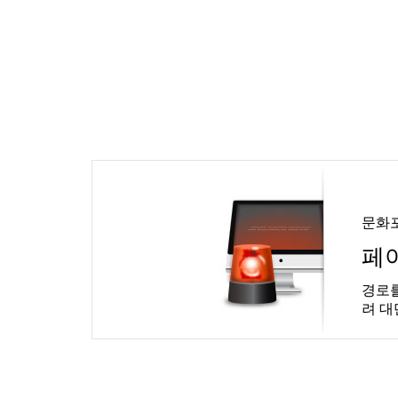
문화
페
경로를
려 대