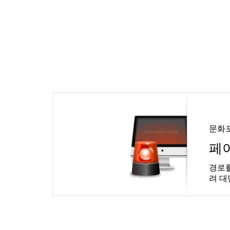
문화
페
경로를
려 대