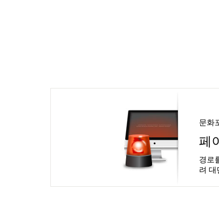
문화
페
경로를
려 대