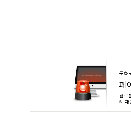
문화
페
경로를
려 대