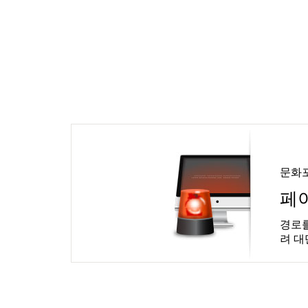
문화
페
경로를
려 대