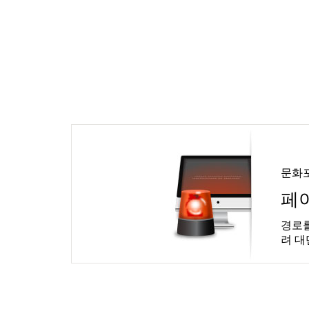
문화
페
경로를
려 대