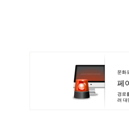
문화
페
경로를
려 대