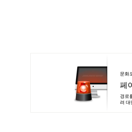
문화
페
경로를
려 대