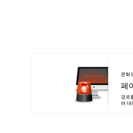
문화
페
경로를
려 대