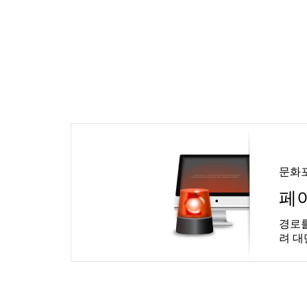
문화
페
경로를
려 대