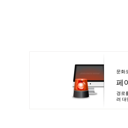
문화
페
경로를
려 대