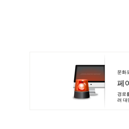
문화
페
경로를
려 대