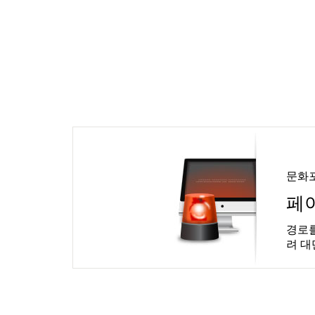
문화
페
경로를
려 대