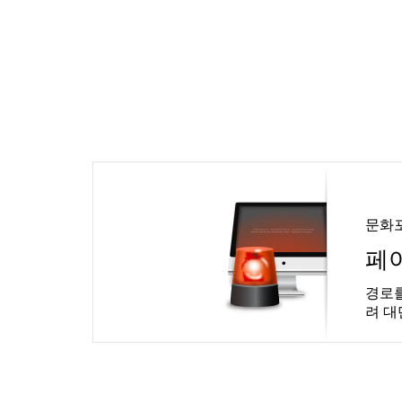
문화
페
경로를
려 대