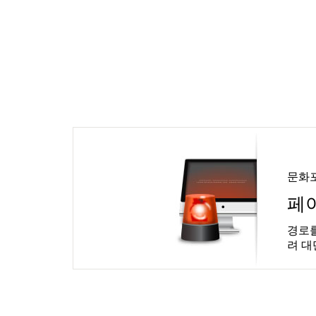
문화
페
경로를
려 대