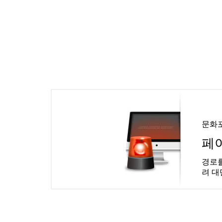
문화
페
경로를
려 대